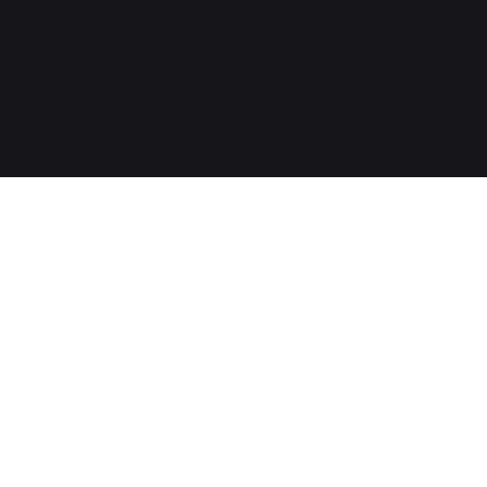
皇冠crown(中
电话
短信
微信
联系
国)
联系